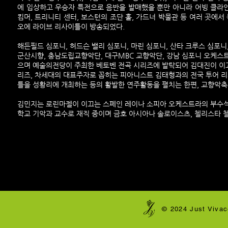
에 입상하고 우승자 특전으로 음반을 발매했을 뿐만 아니라 어빙 클라
킴머, 트리니티 센터, 보스턴의 조단 홀, 가드너 박물관 등 여러 곳에서
오에 라이브 리사이틀이 방송되었다.
해든필드 심포니, 허드슨 밸리 심포니, 마린 심포니, 산타 크루스 심포니,
군산시향, 충남도립교향악단, 대구MBC 교향악단, 강남 심포니 오케스
으며 예술의전당이 주최한 베토벤 전곡 시리즈에 발탁되어 김대진이 이
리즈, 차세대의 대표주자로 꼽히는 피아니스트 김태형과의 전국 투어 
틀을 성황리에 개최하는 등의 활발한 연주활동을 펼치는 한편, 교향악
김민지는 로린마젤이 이끄는 스페인 레이나 소피아 오케스트라의 부수석
학교 기악과 교수로 재직 중이며 금호 아시아나 솔로이스츠, 첼리스타 첼
​© 2024 Just Vivac