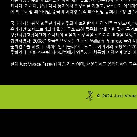
개관기념 연주회에 초청되어 에사 페카 살로넨과 연주했다. 미국 링컨센
캐나다, 러시아, 유럽 각국 등지에서 연주회를 가졌고, 챨스톤과 이태리
에 와 쿠셔벨 페스티벌, 중국의 베이징 뮤직 페스티벌 등에서 초청 연주
국내에서는 광복50주년기념 연주회에 초청받아 내한 연주 하였으며, 19
유라시안 오케스트라와의 협연, 금호 초청 독주회, 평화기원 갈라 콘
부산시립교향악단과 슈니케의 비올라 협주곡을 협연하여 호평을 받았으
협연하였다. 2008년 한국인으로서는 최초로 William Primrose 
순회연주를 하였다. 세계적인 비올리스트 노부코 이마이의 초청으로 20주년 Vio
주하였다. 매해 스프링 페스티벌에서 연주자로 활동하고 있으며 여러 
현재 Just Vivace Festival 예술 감독 이며, 서울대학교 음악대학의 
​© 2024 Just Vivac