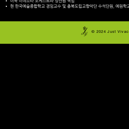
미국 미네소타 오케스트라 정단원 역임
현 한국예술종합학교 겸임교수 및 충북도립교향악단 수석단원, 예원학교
​© 2024 Just Vivac