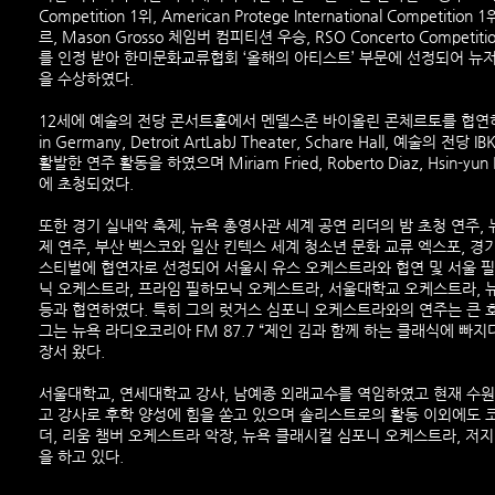
Competition 1위, American Protege International Com
르, Mason Grosso 체임버 컴피티션 우승, RSO Concerto Com
를 인정 받아 한미문화교류협회 ‘올해의 아티스트’ 부문에 선정되어 뉴저
을 수상하였다.
12세에 예술의 전당 콘서트홀에서 멘델스존 바이올린 콘체르토를 협연하며 데뷔한 그
in Germany, Detroit ArtLabJ Theater, Schare Hall,
활발한 연주 활동을 하였으며 Miriam Fried, Roberto Diaz, Hsin-y
에 초청되었다.​
또한 경기 실내악 축제, 뉴욕 총영사관 세계 공연 리더의 밤 초청 연주, 
제 연주, 부산 벡스코와 일산 킨텍스 세계 청소년 문화 교류 엑스포, 
스티벌에 협연자로 선정되어 서울시 유스 오케스트라와 협연 및 서울 필
닉 오케스트라, 프라임 필하모닉 오케스트라, 서울대학교 오케스트라, 
등과 협연하였다. 특히 그의 럿거스 심포니 오케스트라와의 연주는 큰 
​그는 뉴욕 라디오코리아 FM 87.7 “제인 김과 함께 하는 클래식에
장서 왔다.
서울대학교, 연세대학교 강사, 남예종 외래교수를 역임하였고 현재 수원대
고 강사로 후학 양성에 힘을 쏟고 있으며 솔리스트로의 활동 이외에도 코리
더, 리움 챔버 오케스트라 악장, 뉴욕 클래시컬 심포니 오케스트라, 저
을 하고 있다.