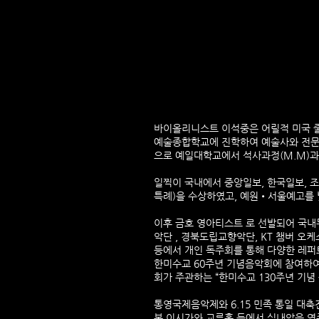
바이올리니스트 이석중은 어릴적 미국 
예술종합학교에 진학하여 예술사와 전문사 연주자과정
으로 예일대학교에서 석사과정(M.M)과
일찍이 국내에서 중앙일보, 한국일보, 
특례)을 수상하였고, 예원•서울예고를 
이후 금호 영아티스트 로 선발되어 국내
악단 , 경북도립교향악단, KT 챔버 오
등에서 개인 독주회를 통해 다양한 레퍼
한미수교 60주년 기념음악회에 참여하여
회가 주관하는 “한미수교 130주년 기념
통영국제음악제와 6.15 민족 통일 대
본 이시가와 교류홀 등에서 실내악을 연