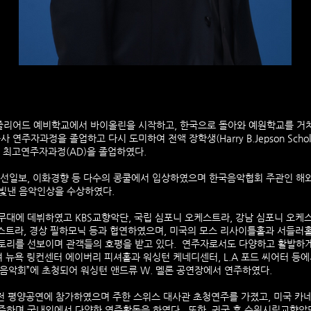
줄리어드 예비학교에서 바이올린을 시작하고, 한국으로 돌아와 예원학교를 거쳐
을 졸업하고 다시 도미하여 전액 장학생(Harry B.Jepson Scholarship, Ir
 최고연주자과정(AD)을 졸업하였다.
조선일보, 이화경향 등 다수의 콩쿨에서 입상하였으며 한국음악협회 주관인 해
빛낸 음악인상을 수상하였다.
무대에 데뷔하였고 KBS교향악단, 국립 심포니 오케스트라, 강남 심포니 오
케스트라, 경상 필하모닉 등과 협연하였으며, 미국의 모스 리사이틀홀과 서들러
토리를 선보이며 관객들의 호평을 받고 있다. 연주자로서도 다양하고 활발하게
 뉴욕 링컨센터 에이버리 피셔홀과 워싱턴 케네디센터, L.A 포드 씨어터 등에
 음악회”에 초청되어 워싱턴 앤드류 W. 멜론 공연장에서 연주하였다.
축전 평양공연에 참가하였으며 주한 스위스 대사관 초청연주를 가졌고, 미국 카
주하며 국내외에서 다양한 연주활동을 하였다. 또한, 귀국 후 수원시립교향악