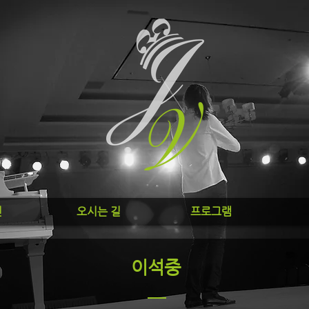
진
오시는 길
프로그램
이석중