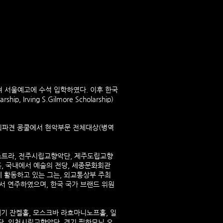
 서울예고에 수석 입학하였다. 이후 한국
ving S.Gilmore Scholarship)
외파견 콩쿨에서 현악부문 전체대상(병역
케스트라, 전주시립교향악단, 제주도립교향
홀, 국내에서 예술의 전당, 세종문화회관
 활동하고 있는 그는, 외교통상부 주최
서 연주하였으며, 한국 국가 브랜드 위원
네기 잔켈홀, 모스크바 라흐마니노프홀, 일
단, 인천시립교향악단, 경기 필하모닉 오