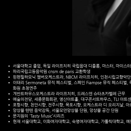
서울대학교 졸업, 독일 라이프치히 국립음대 디플롬, 마스터, 마이스터엑자멘
파리국립고등음악원 cnsm de paris 교환학생
뮌헨필하모닉 챔버오케스트라, NBCM 라이프치히, 인천시립교향악
이태리 Sermoneta 뮤직 페스티벌, 스페인 Fiampse 뮤직 페스티벌
화원 초청연주
게반트하우스오케스트라 라이프치히, 드레스덴 슈타츠카펠레 근무
예술의전당, 세종문화회관, 영산아트홀, 대구콘서트하우스, TLI 아트
포항시향, 천안시향, 전주시향, 목포시향, 오케스트라 디 오리지날, 
앙상블 텐텐 음악감독, 서울모던앙상블 단원, 앙상블 공간 단원
문지원의 'Tasty Music’시리즈
현재 서울대학교, 이화여자대학교, 숙명여자대학교, 가톨릭대학교, 예